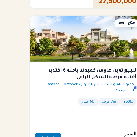
27,500,000
متاح
توين هاوس
للبيع توين هاوس كمبوند بامبو 6 أكتوبر
أغتنم فرصة السكن الراقى
كمبوند بامبو اكستينشن 6 أكتوبر – Bamboo 6 October
Compound
350
7 غرف
5 حمام
السعر