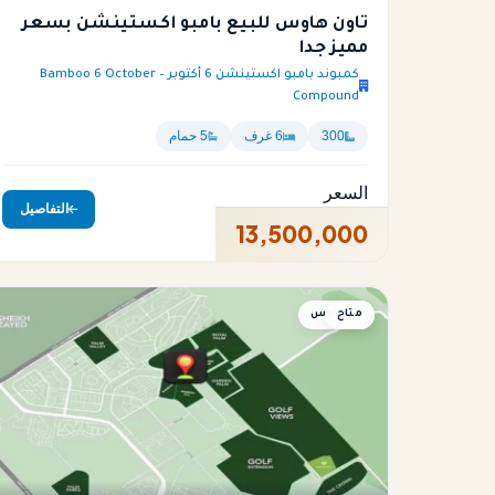
تاون هاوس للبيع بامبو اكستينشن بسعر
مميز جدا
كمبوند بامبو اكستينشن 6 أكتوبر – Bamboo 6 October
Compound
300
6 غرف
5 حمام
السعر
التفاصيل
13,500,000
متاح
بنتهاوس