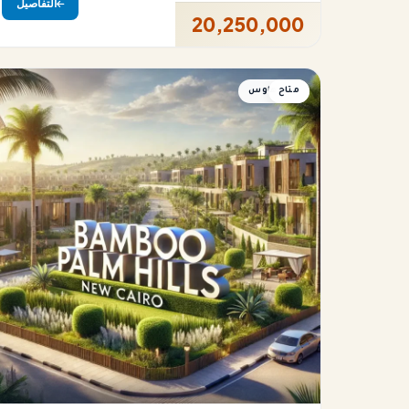
التفاصيل
20,250,000
متاح
تاون هاوس