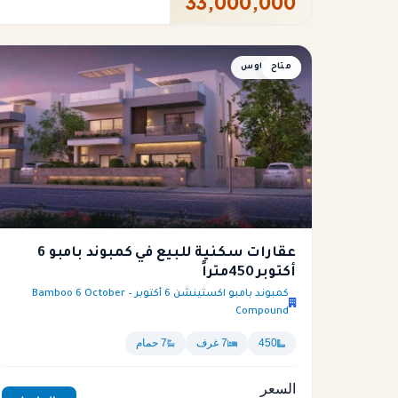
33,000,000
متاح
توين هاوس
عقارات سكنية للبيع في كمبوند بامبو 6
أكتوبر 450متراً
كمبوند بامبو اكستينشن 6 أكتوبر – Bamboo 6 October
Compound
450
7 غرف
7 حمام
السعر