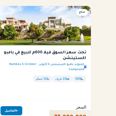
فيلا
متاح
تحت سعر السوق فيلا 600م للبيع في بامبو
اكستينشن
كمبوند بامبو اكستينشن 6 أكتوبر – Bamboo 6 October
Compound
600
10 غرف
10 حمام
السعر
التفاصيل