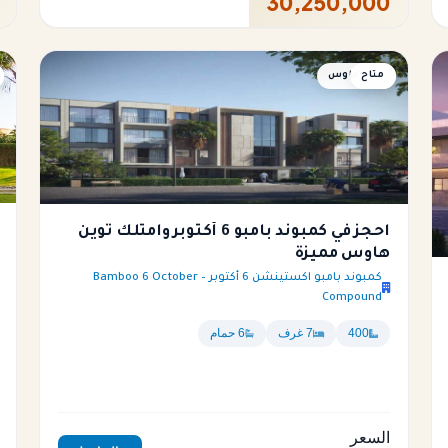
30,250,000
متاح
توين هاوس
احجز في كمبوند بامبو 6 أكتوبر وامتلك توين
هاوس مميزة
كمبوند بامبو اكستينشن 6 أكتوبر – Bamboo 6 October
Compound
400
7 غرف
6 حمام
السعر