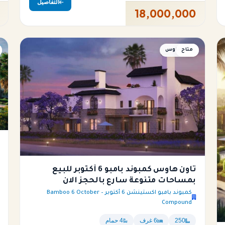
التفاصيل
18,000,000
متاح
تاون هاوس
تاون هاوس كمبوند بامبو 6 أكتوبر للبيع
بمساحات متنوعة سارع بالحجز الان
كمبوند بامبو اكستينشن 6 أكتوبر – Bamboo 6 October
Compound
250
6 غرف
4 حمام