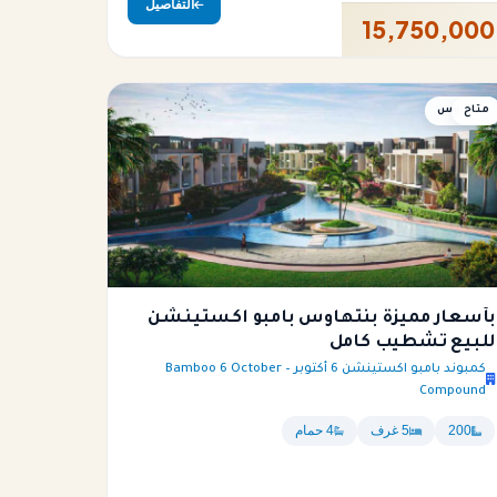
التفاصيل
15,750,000
متاح
بنتهاوس
بأسعار مميزة بنتهاوس بامبو اكستينشن
للبيع تشطيب كامل
كمبوند بامبو اكستينشن 6 أكتوبر – Bamboo 6 October
Compound
200
5 غرف
4 حمام