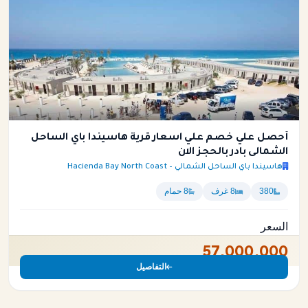
أحصل علي خصم علي اسعار قرية هاسيندا باي الساحل
الشمالى بادر بالحجز الان
هاسيندا باي الساحل الشمالي – Hacienda Bay North Coast
380
8 غرف
8 حمام
السعر
57,000,000
التفاصيل