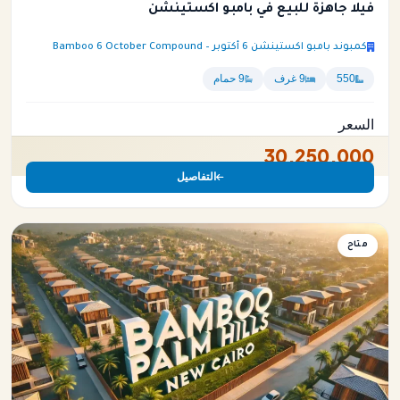
فيلا جاهزة للبيع في بامبو اكستينشن
كمبوند بامبو اكستينشن 6 أكتوبر – Bamboo 6 October Compound
550
9 غرف
9 حمام
السعر
30,250,000
التفاصيل
فيلا
متاح