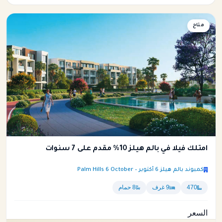
فيلا
متاح
امتلك فيلا في بالم هيلز 10% مقدم على 7 سنوات
كمبوند بالم هيلز 6 أكتوبر – Palm Hills 6 October
470
9 غرف
8 حمام
السعر