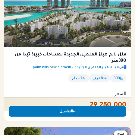
فلل بالم هيلز العلمين الجديدة بمساحات كبيرة تبدأ من
390متر
قرية بالم هيلز العلمين الجديدة – palm hills new alamein
390
8 غرف
7 حمام
السعر
29,250,000
التفاصيل
فيلا
متاح