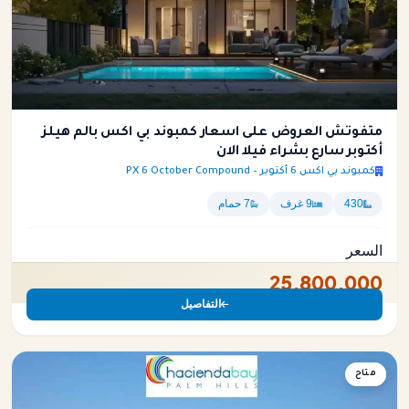
متفوتش العروض على اسعار كمبوند بي اكس بالم هيلز
أكتوبر سارع بشراء فيلا الان
كمبوند بي اكس 6 أكتوبر – PX 6 October Compound
430
9 غرف
7 حمام
السعر
25,800,000
التفاصيل
فيلا
متاح