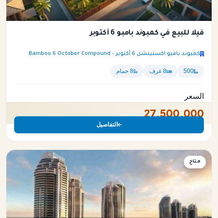
فيلا للبيع في كمبوند بامبو 6 أكتوبر
كمبوند بامبو اكستينشن 6 أكتوبر – Bamboo 6 October Compound
500
8 غرف
8 حمام
السعر
27,500,000
التفاصيل
فيلا
متاح