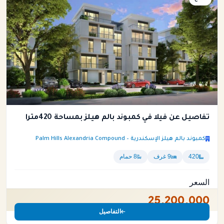
تفاصيل عن فيلا في كمبوند بالم هيلز بمساحة 420متراً
كمبوند بالم هيلز الإسكندرية – Palm Hills Alexandria Compound
420
9 غرف
8 حمام
السعر
25,200,000
التفاصيل