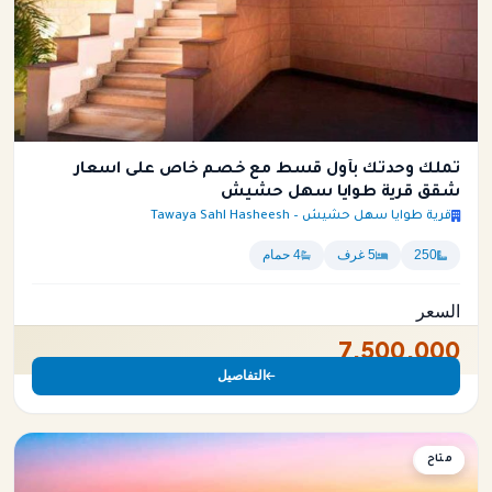
تملك وحدتك بأول قسط مع خصم خاص على اسعار
شقق قرية طوايا سهل حشيش
قرية طوايا سهل حشيش – Tawaya Sahl Hasheesh
250
5 غرف
4 حمام
السعر
7,500,000
التفاصيل
متاح
شقة