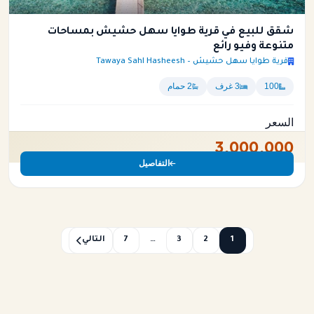
شقق للبيع في قرية طوايا سهل حشيش بمساحات
متنوعة وفيو رائع
قرية طوايا سهل حشيش – Tawaya Sahl Hasheesh
100
3 غرف
2 حمام
السعر
3,000,000
التفاصيل
1
2
3
…
7
التالي