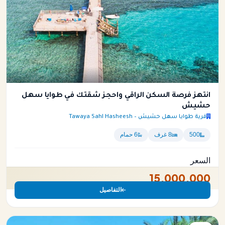
انتهز فرصة السكن الراقي واحجز شقتك في طوايا سهل
حشيش
قرية طوايا سهل حشيش – Tawaya Sahl Hasheesh
500
8 غرف
6 حمام
السعر
15,000,000
التفاصيل