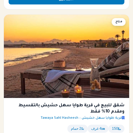
متاح
شقة
شقق للبيع في قرية طوايا سهل حشيش بالتقسيط
ومقدم 10% فقط
قرية طوايا سهل حشيش – Tawaya Sahl Hasheesh
150
4 غرف
2 حمام