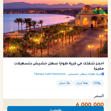
احجز شقتك في قرية طوايا سهل حشيش بتسهيلات
مميزة
قرية طوايا سهل حشيش – Tawaya Sahl Hasheesh
200
5 غرف
3 حمام
السعر
6,000,000
التفاصيل