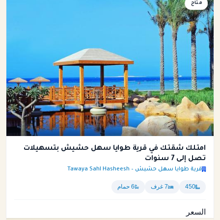
متاح
شقة
امتلك شقتك في قرية طوايا سهل حشيش بتسهيلات
تصل إلى 7 سنوات
قرية طوايا سهل حشيش – Tawaya Sahl Hasheesh
450
7 غرف
6 حمام
السعر