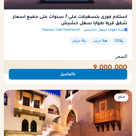
استلام فورى بتسهيلات على 7 سنوات على جميع اسعار
شقق قرية طوايا سهل حشيش
قرية طوايا سهل حشيش – Tawaya Sahl Hasheesh
300
6 غرف
4 حمام
السعر
9,000,000
التفاصيل
متاح
شقة