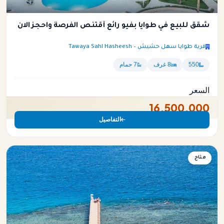
شقق للبيع في طوايا بفيو رائع أقتنص الفرصة واحجز الان
قرية طوايا سهل حشيش – Tawaya Sahl Hasheesh
550
8 غرف
7 حمام
السعر
16,500,000
التفاصيل
متاح
شقة