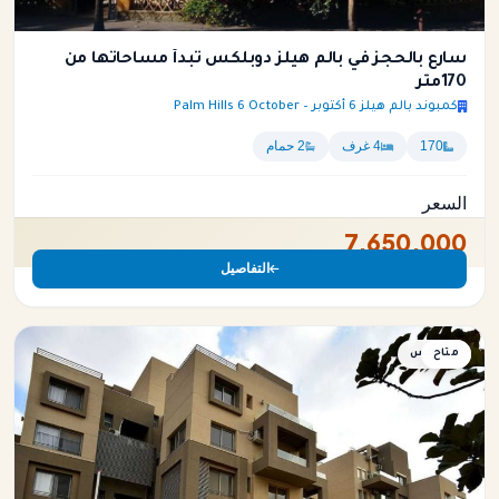
سارع بالحجز في بالم هيلز دوبلكس تبدأ مساحاتها من
170متر
كمبوند بالم هيلز 6 أكتوبر – Palm Hills 6 October
170
4 غرف
2 حمام
السعر
7,650,000
التفاصيل
متاح
دوبلكس