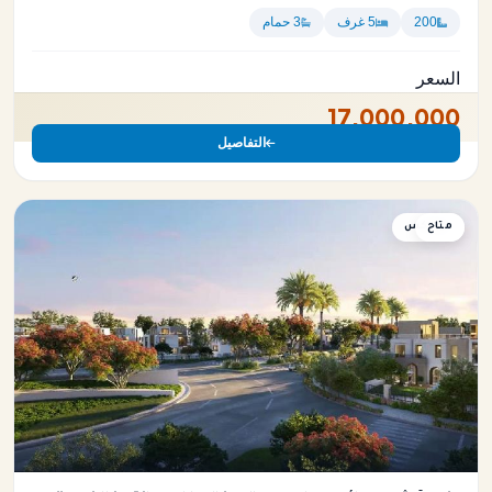
200
5 غرف
3 حمام
السعر
17,000,000
التفاصيل
متاح
دوبلكس