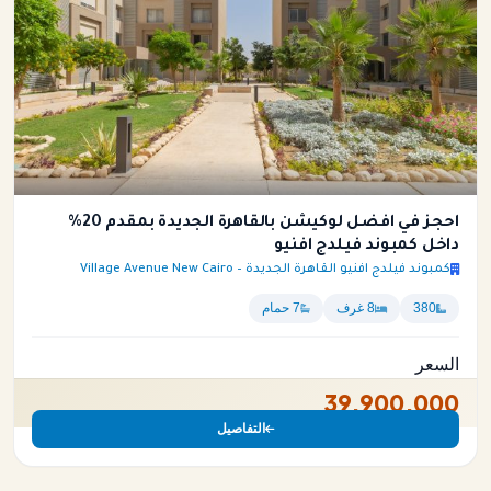
احجز في افضل لوكيشن بالقاهرة الجديدة بمقدم 20%
داخل كمبوند فيلدج افنيو
كمبوند فيلدج افنيو القاهرة الجديدة – Village Avenue New Cairo
380
8 غرف
7 حمام
السعر
39,900,000
التفاصيل