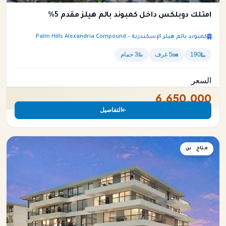
امتلك دوبلكس داخل كمبوند بالم هيلز مقدم 5%
كمبوند بالم هيلز الإسكندرية – Palm Hills Alexandria Compound
190
5 غرف
3 حمام
السعر
6,650,000
التفاصيل
متاح
دوبلكس