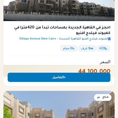
احجز في القاهرة الجديدة بمساحات تبدأ من 420متراً في
كمبوند فيلدج افنيو
كمبوند فيلدج افنيو القاهرة الجديدة – Village Avenue New Cairo
420
9 غرف
8 حمام
السعر
44,100,000
التفاصيل
متاح
دوبلكس