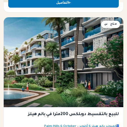
التفاصيل
متاح
دوبلكس
للبيع بالتقسيط دوبلكس 200متراً في بالم هيلز
كمبوند بالم هيلز 6 أكتوبر – Palm Hills 6 October