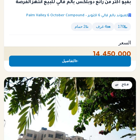
بفيو أكثر من رائع دوبلكس بالم فالي للبيع انتهز الفرصة
كمبوند بالم فالي 6 اكتوبر – Palm Valley 6 October Compound
170
4 غرف
2 حمام
السعر
14,450,000
التفاصيل
متاح
دوبلكس