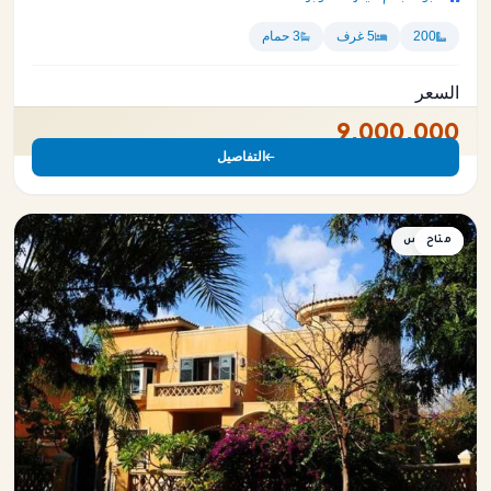
200
5 غرف
3 حمام
السعر
9,000,000
التفاصيل
متاح
دوبلكس