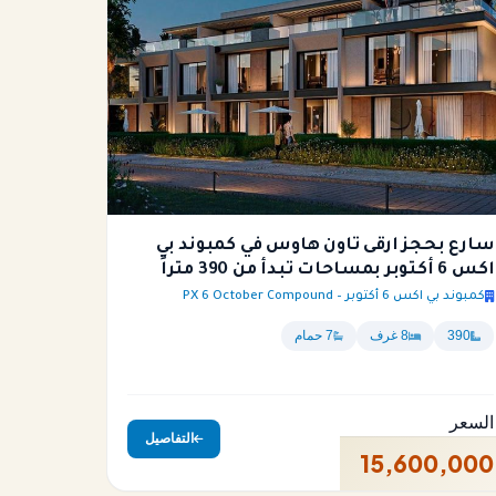
سارع بحجز ارقى تاون هاوس في كمبوند بي
اكس 6 أكتوبر بمساحات تبدأ من 390 متراً
كمبوند بي اكس 6 أكتوبر – PX 6 October Compound
390
8 غرف
7 حمام
السعر
التفاصيل
15,600,000