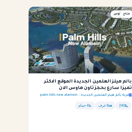
متاح
تاون هاوس
بالم هيلز العلمين الجديدة الموقع الاكثر
تميزا سارع بحجز تاون هاوس الان
قرية بالم هيلز العلمين الجديدة – palm hills new alamein
240
6 غرف
4 حمام