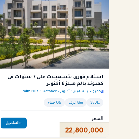
استلام فورى بتسهيلات على 7 سنوات في
كمبوند بالم هيلز 6 أكتوبر
كمبوند بالم هيلز 6 أكتوبر – Palm Hills 6 October
380
8 غرف
6 حمام
السعر
التفاصيل
22,800,000