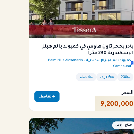
بادر بحجز تاون هاوس في كمبوند بالم هيلز
الإسكندرية 230 متراً
كمبوند بالم هيلز الإسكندرية – Palm Hills Alexandria
Compound
230
6 غرف
4 حمام
السعر
التفاصيل
9,200,000
متاح
تاون هاوس