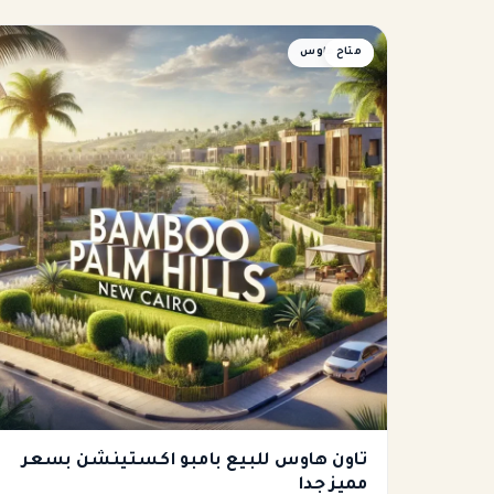
متاح
تاون هاوس
تاون هاوس للبيع بامبو اكستينشن بسعر
مميز جدا