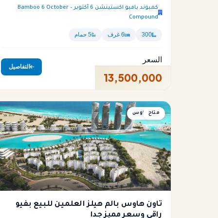
كمبوند بامبو اكستينشن 6 أكتوبر – Bamboo 6 October
Compound
300
6 غرف
5 حمام
السعر
التفاصيل
13,500,000
متاح
تاون هاوس
تاون هاوس بالم هيلز العلمين للبيع بفيو
راقي وسعر مميز جدا