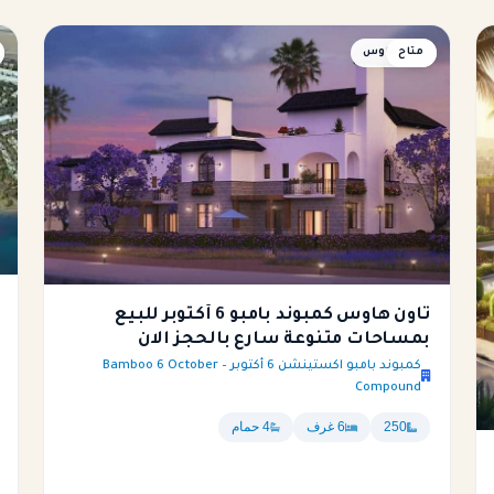
متاح
تاون هاوس
تاون هاوس كمبوند بامبو 6 أكتوبر للبيع
بمساحات متنوعة سارع بالحجز الان
كمبوند بامبو اكستينشن 6 أكتوبر – Bamboo 6 October
Compound
250
6 غرف
4 حمام