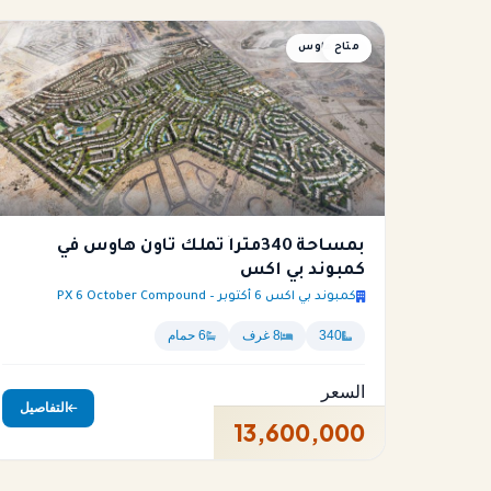
متاح
تاون هاوس
بمساحة 340متراً تملك تاون هاوس في
كمبوند بي اكس
كمبوند بي اكس 6 أكتوبر – PX 6 October Compound
340
8 غرف
6 حمام
السعر
التفاصيل
13,600,000