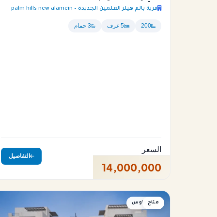
قرية بالم هيلز العلمين الجديدة – palm hills new alamein
200
5 غرف
3 حمام
السعر
التفاصيل
14,000,000
متاح
تاون هاوس