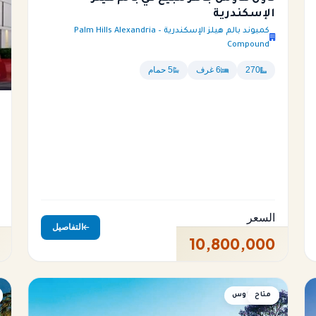
الإسكندرية
كمبوند بالم هيلز الإسكندرية – Palm Hills Alexandria
Compound
270
6 غرف
5 حمام
السعر
التفاصيل
10,800,000
متاح
تاون هاوس