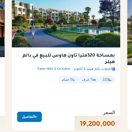
بمساحة 320متراً تاون هاوس للبيع في بالم
هيلز
كمبوند بالم هيلز 6 أكتوبر – Palm Hills 6 October
320
7 غرف
5 حمام
السعر
التفاصيل
19,200,000