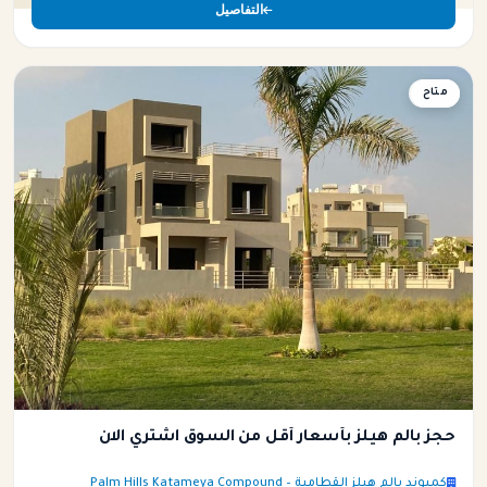
التفاصيل
متاح
شقة
حجز بالم هيلز بأسعار أقل من السوق اشتري الان
كمبوند بالم هيلز القطامية – Palm Hills Katameya Compound