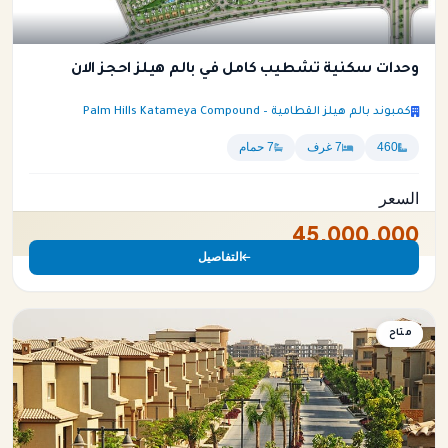
وحدات سكنية تشطيب كامل في بالم هيلز احجز الان
كمبوند بالم هيلز القطامية – Palm Hills Katameya Compound
460
7 غرف
7 حمام
السعر
45,000,000
التفاصيل
متاح
شقة