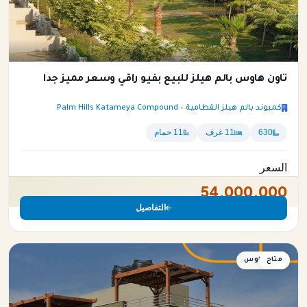
تاون هاوس بالم هيلز للبيع بفيو راقي وسعر مميز جدا
كمبوند بالم هيلز القطامية – Palm Hills Katameya Compound
630
11 غرف
11 حمام
السعر
54,000,000
التفاصيل
متاح
تاون هاوس