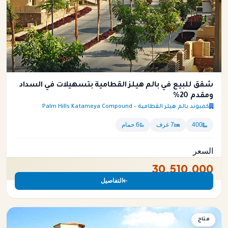
شقق للبيع في بالم هيلز القطامية بتسهيلات في السداد
ومقدم 20%
كمبوند بالم هيلز القطامية – Palm Hills Katameya Compound
400
7 غرف
6 حمام
السعر
30,510,000
التفاصيل
متاح
شقة