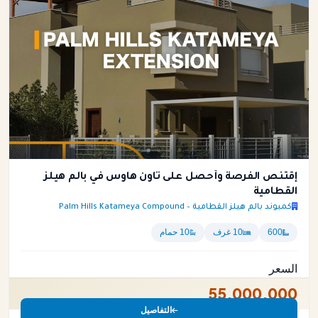
إقتنص الفرصة وأحصل على تاون هاوس في بالم هيلز
القطامية
كمبوند بالم هيلز القطامية – Palm Hills Katameya Compound
600
10 غرف
10 حمام
السعر
55,000,000
التفاصيل