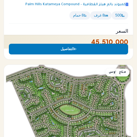
كمبوند بالم هيلز القطامية – Palm Hills Katameya Compound
500
8 غرف
8 حمام
السعر
45,510,000
التفاصيل
متاح
تاون هاوس