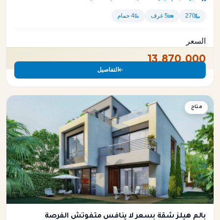
270
5 غرف
4 حمام
السعر
13,870,000
التفاصيل
متاح
شقة
بالم هيلز شقة بسعر لا ينافس متفوتش الفرصة