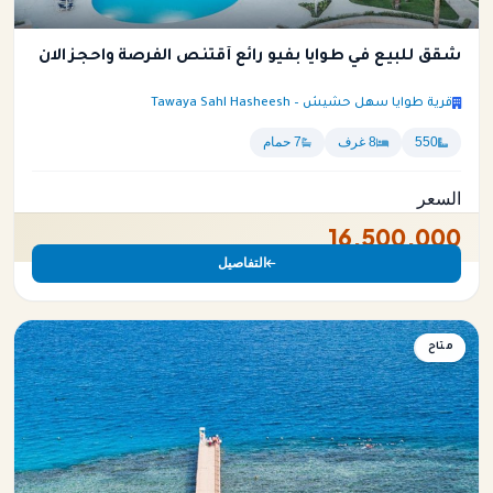
شقق للبيع في طوايا بفيو رائع أقتنص الفرصة واحجز الان
قرية طوايا سهل حشيش – Tawaya Sahl Hasheesh
550
8 غرف
7 حمام
السعر
16,500,000
التفاصيل
متاح
شقة