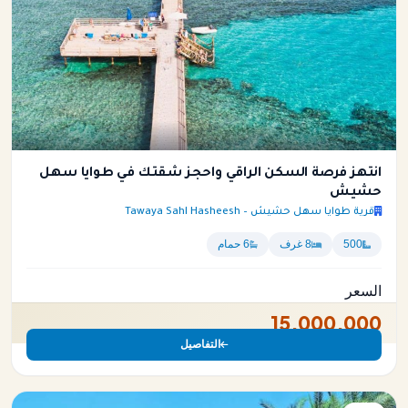
انتهز فرصة السكن الراقي واحجز شقتك في طوايا سهل
حشيش
قرية طوايا سهل حشيش – Tawaya Sahl Hasheesh
500
8 غرف
6 حمام
السعر
15,000,000
التفاصيل