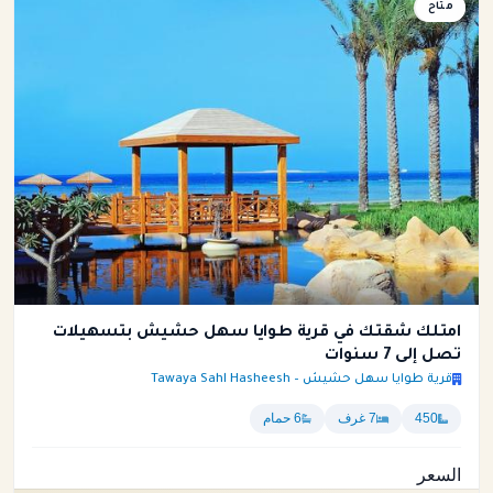
متاح
شقة
امتلك شقتك في قرية طوايا سهل حشيش بتسهيلات
تصل إلى 7 سنوات
قرية طوايا سهل حشيش – Tawaya Sahl Hasheesh
450
7 غرف
6 حمام
السعر