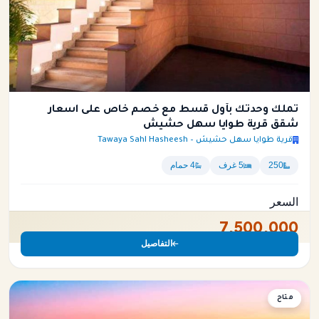
تملك وحدتك بأول قسط مع خصم خاص على اسعار
شقق قرية طوايا سهل حشيش
قرية طوايا سهل حشيش – Tawaya Sahl Hasheesh
250
5 غرف
4 حمام
السعر
7,500,000
التفاصيل
متاح
شقة