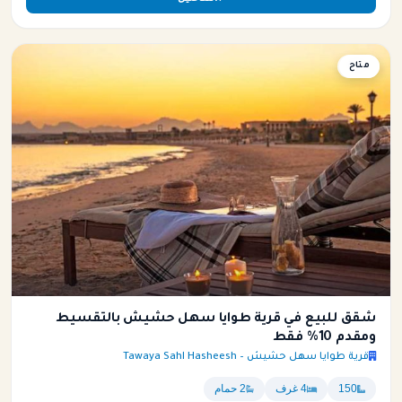
متاح
شقة
شقق للبيع في قرية طوايا سهل حشيش بالتقسيط
ومقدم 10% فقط
قرية طوايا سهل حشيش – Tawaya Sahl Hasheesh
150
4 غرف
2 حمام