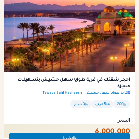
احجز شقتك في قرية طوايا سهل حشيش بتسهيلات
مميزة
قرية طوايا سهل حشيش – Tawaya Sahl Hasheesh
200
5 غرف
3 حمام
السعر
6,000,000
التفاصيل