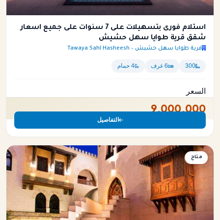
استلام فورى بتسهيلات على 7 سنوات على جميع اسعار
شقق قرية طوايا سهل حشيش
قرية طوايا سهل حشيش – Tawaya Sahl Hasheesh
300
6 غرف
4 حمام
السعر
9,000,000
التفاصيل
متاح
شقة