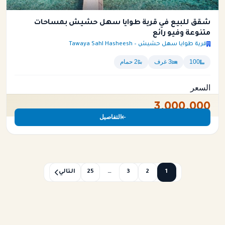
شقق للبيع في قرية طوايا سهل حشيش بمساحات
متنوعة وفيو رائع
قرية طوايا سهل حشيش – Tawaya Sahl Hasheesh
100
3 غرف
2 حمام
السعر
3,000,000
التفاصيل
1
2
3
…
25
التالي