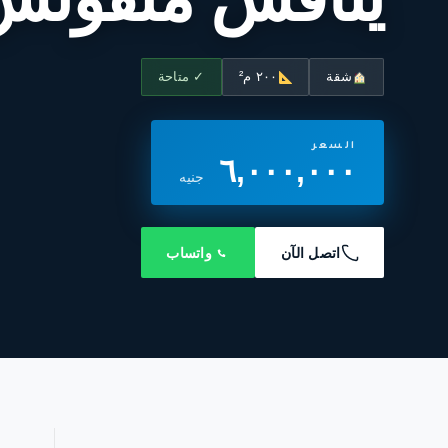
شقة
٢٠٠ م²
✓ متاحة
السعر
٦,٠٠٠,٠٠٠
جنيه
اتصل الآن
واتساب