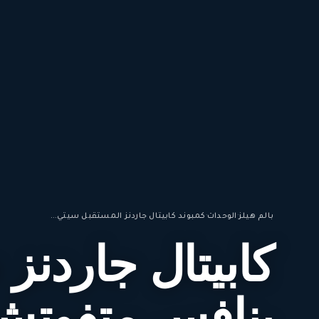
بالم هيلز
·
الوحدات
·
كمبوند كابيتال جاردنز المستقبل سيتي...
كابيتال جاردنز
ينافس متفوتش