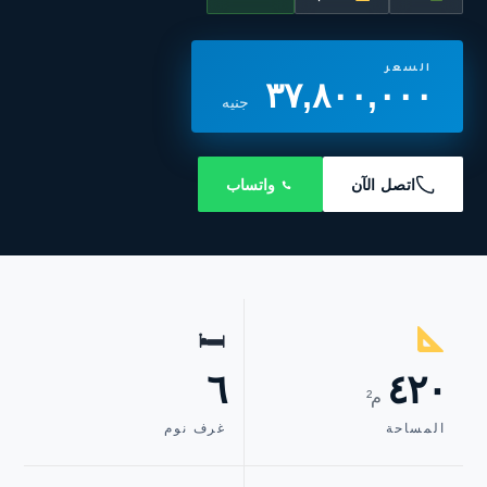
السعر
٣٧,٨٠٠,٠٠٠
جنيه
اتصل الآن
واتساب
🛏
٦
٤٢٠
م²
المساحة
غرف نوم