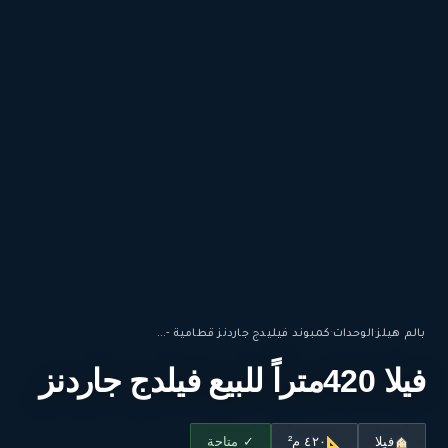
بالم هيلز
·
الوحدات
·
كمبوند فيليدج جاردنز قطامية -...
فيلا 420متراً للبيع فيلدج جاردنز
فيلا
٤٢٠ م²
✓ متاحة