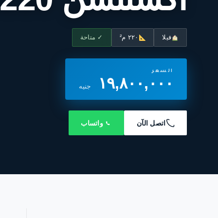
فيلا
٢٢٠ م²
✓ متاحة
السعر
١٩,٨٠٠,٠٠٠
جنيه
اتصل الآن
واتساب