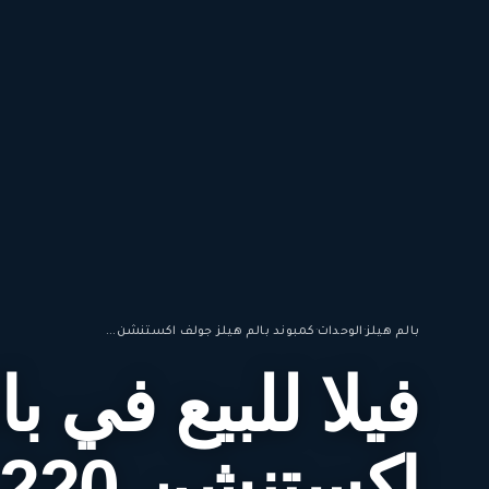
بالم هيلز
·
الوحدات
·
كمبوند بالم هيلز جولف اكستنشن...
فيلا للبيع في ب
اكستنشن 220متراً