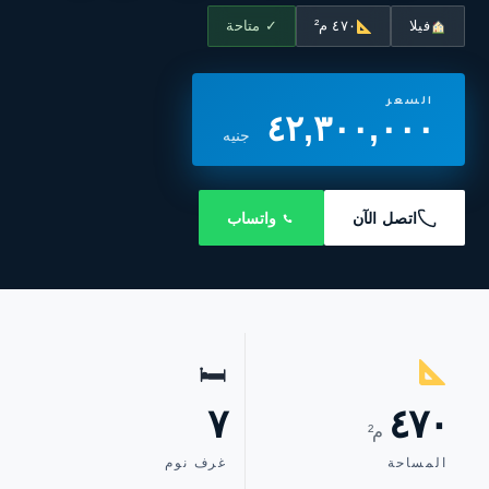
فيلا
٤٧٠ م²
✓ متاحة
السعر
٤٢,٣٠٠,٠٠٠
جنيه
اتصل الآن
واتساب
🛏
٧
٤٧٠
م²
المساحة
غرف نوم