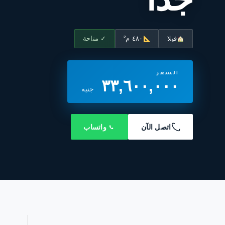
فيلا
٤٨٠ م²
✓ متاحة
السعر
٣٣,٦٠٠,٠٠٠
جنيه
اتصل الآن
واتساب