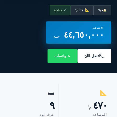
فيلا
٤٧٠ م²
✓ متاحة
السعر
٤٤,٦٥٠,٠٠٠
جنيه
اتصل الآن
واتساب
🛏
٩
٤٧٠
م²
المساحة
غرف نوم