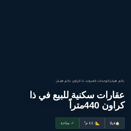
بالم هيلز
·
الوحدات
·
كمبوند ذا كراون بالم هيلز...
عقارات سكنية للبيع في ذا
كراون 440متراً
فيلا
٤٤٠ م²
✓ متاحة