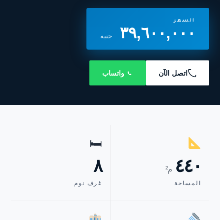
السعر
٣٩,٦٠٠,٠٠٠
جنيه
اتصل الآن
واتساب
🛏
٨
٤٤٠
م²
المساحة
غرف نوم