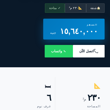
شقة
٢٣٠ م²
✓ متاحة
السعر
١٥,٦٤٠,٠٠٠
جنيه
اتصل الآن
واتساب
🛏
٦
٢٣٠
م²
المساحة
غرف نوم