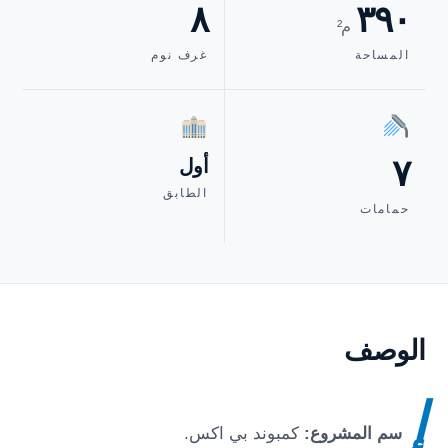
٨
٣٩٠
م²
المساحة
غرف نوم
٧
أول
الطابق
حمامات
الوصف
إ
سم المشروع:
كمبوند بي اكس
.