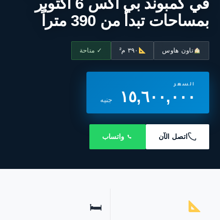
في كمبوند بي اكس 6 أكتوبر
بمساحات تبدأ من 390 متراً
تاون هاوس
٣٩٠ م²
✓ متاحة
السعر
١٥,٦٠٠,٠٠٠
جنيه
اتصل الآن
واتساب
🛏