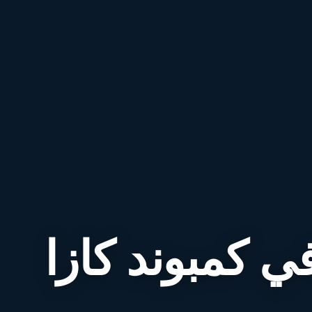
ي كمبوند كازا