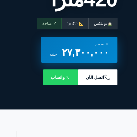
دوبلكس
٤٢٠ م²
✓ متاحة
السعر
٢٧,٣٠٠,٠٠٠
جنيه
اتصل الآن
واتساب