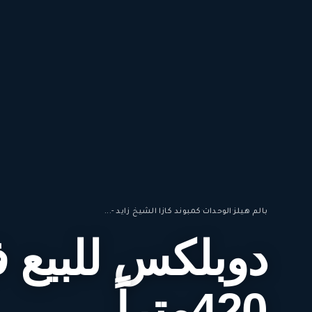
بالم هيلز
·
الوحدات
·
كمبوند كازا الشيخ زايد -...
دوبلكس للبيع ف
420متراً