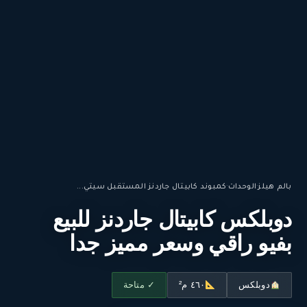
بالم هيلز
·
الوحدات
·
كمبوند كابيتال جاردنز المستقبل سيتي...
دوبلكس كابيتال جاردنز للبيع
بفيو راقي وسعر مميز جدا
دوبلكس
٤٦٠ م²
✓ متاحة