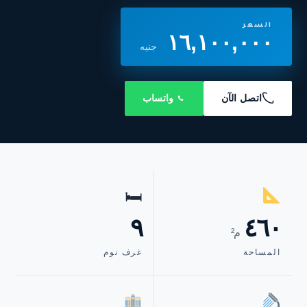
السعر
١٦,١٠٠,٠٠٠
جنيه
اتصل الآن
واتساب
🛏
٩
٤٦٠
م²
المساحة
غرف نوم