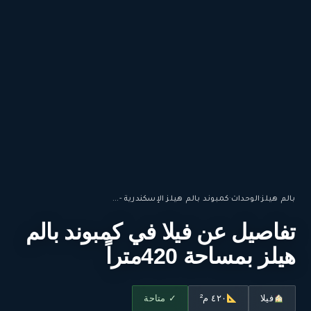
بالم هيلز
·
الوحدات
·
كمبوند بالم هيلز الإسكندرية -...
تفاصيل عن فيلا في كمبوند بالم
هيلز بمساحة 420متراً
فيلا
٤٢٠ م²
✓ متاحة