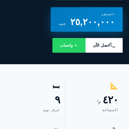
السعر
٢٥,٢٠٠,٠٠٠
جنيه
اتصل الآن
واتساب
🛏
٩
٤٢٠
م²
المساحة
غرف نوم