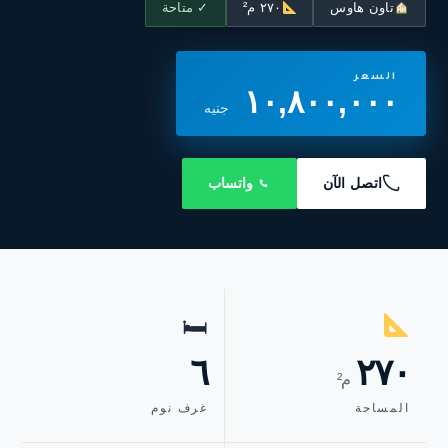
تاون هاوس
٢٧٠ م²
✓ متاحة
السعر
١٠,٨٠٠,٠٠٠
جنيه
اتصل الآن
واتساب
🛏
٦
٢٧٠
م²
المساحة
غرف نوم