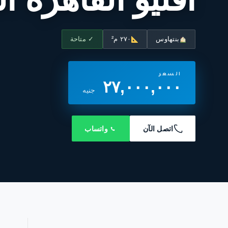
بنتهاوس
٢٧٠ م²
✓ متاحة
السعر
٢٧,٠٠٠,٠٠٠
جنيه
اتصل الآن
واتساب