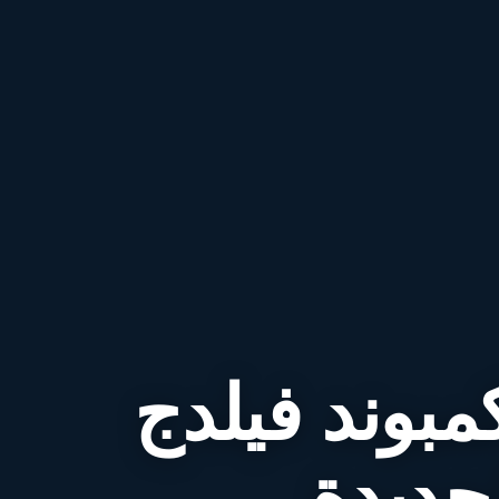
مبوند فيلدج
لجديدة