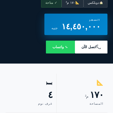
دوبلكس
١٧٠ م²
✓ متاحة
السعر
١٤,٤٥٠,٠٠٠
جنيه
اتصل الآن
واتساب
🛏
٤
١٧٠
م²
المساحة
غرف نوم