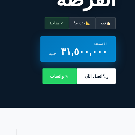
فيلا
٤٢٠ م²
✓ متاحة
السعر
٣١,٥٠٠,٠٠٠
جنيه
اتصل الآن
واتساب