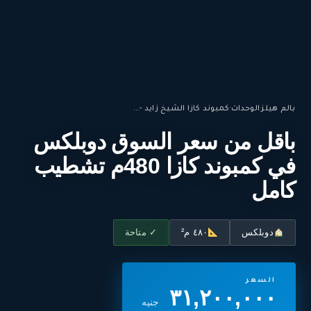
بالم هيلز
·
الوحدات
·
كمبوند كازا الشيخ زايد -...
باقل من سعر السوق دوبلكس
في كمبوند كازا 480م تشطيب
كامل
دوبلكس
٤٨٠ م²
✓ متاحة
السعر
٣١,٢٠٠,٠٠٠
جنيه