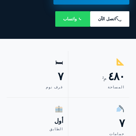
اتصل الآن
واتساب
🛏
٧
٤٨٠
م²
المساحة
غرف نوم
٧
أول
الطابق
حمامات