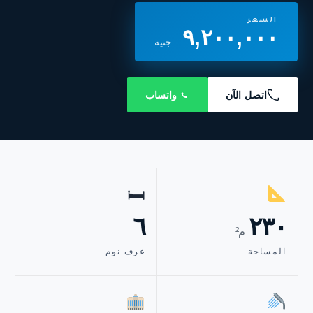
السعر
٩,٢٠٠,٠٠٠
جنيه
اتصل الآن
واتساب
🛏
٦
٢٣٠
م²
المساحة
غرف نوم