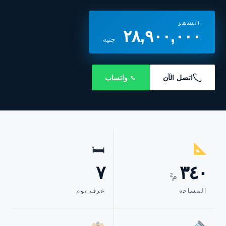
السعر
٢٨,٩٠٠,٠٠٠
جنيه
اتصل الآن
واتساب
🛏
٧
٣٤٠
م²
المساحة
غرف نوم