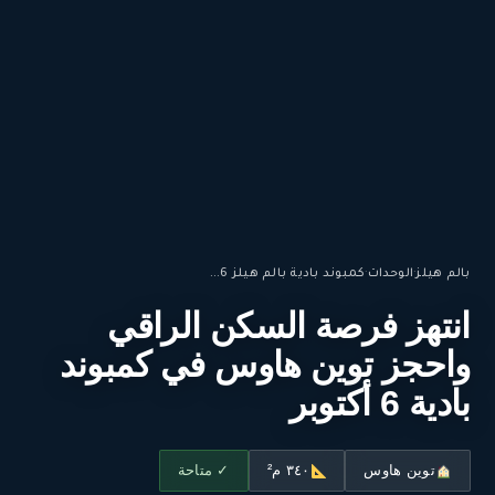
بالم هيلز
·
الوحدات
·
كمبوند بادية بالم هيلز 6...
انتهز فرصة السكن الراقي
واحجز توين هاوس في كمبوند
بادية 6 أكتوبر
توين هاوس
٣٤٠ م²
✓ متاحة