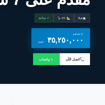
فيلا
٤٧٠ م²
✓ متاحة
السعر
٣٥,٢٥٠,٠٠٠
جنيه
اتصل الآن
واتساب