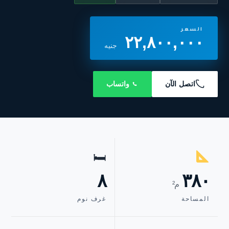
السعر
٢٢,٨٠٠,٠٠٠
جنيه
اتصل الآن
واتساب
🛏
٨
٣٨٠
م²
المساحة
غرف نوم