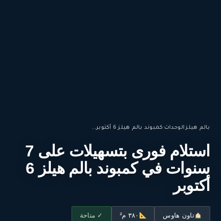
بالم هيلز
·
الوحدات
·
كمبوند بالم هيلز 6 أكتوبر...
استلام فورى بتسهيلات على 7
سنوات في كمبوند بالم هيلز 6
أكتوبر
تاون هاوس
٣٨٠ م²
✓ متاحة