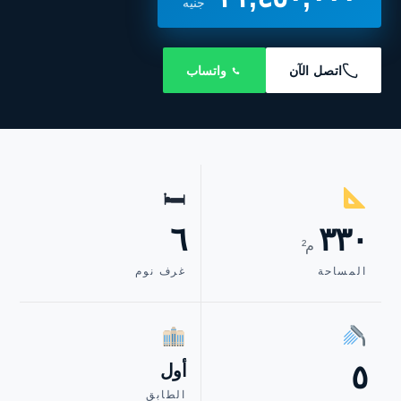
جنيه
اتصل الآن
واتساب
🛏
٦
٣٣٠
م²
المساحة
غرف نوم
٥
أول
الطابق