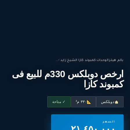
بالم هيلز
·
الوحدات
·
كمبوند كازا الشيخ زايد -...
ارخص دوبلكس 330م للبيع فى
كمبوند كازا
دوبلكس
٣٣٠ م²
✓ متاحة
السعر
٢١,٤٥٠,٠٠٠