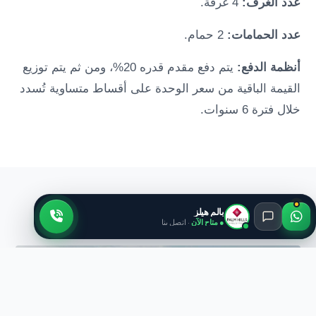
عدد الغرف:
4 غرفة.
عدد الحمامات:
2 حمام.
أنظمة الدفع:
يتم دفع مقدم قدره 20%، ومن ثم يتم توزيع
القيمة الباقية من سعر الوحدة على أقساط متساوية تُسدد
خلال فترة 6 سنوات.
معرض الصور
بالم هيلز
● متاح الآن
· اتصل بنا