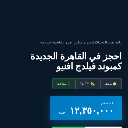
بالم هيلز
·
الوحدات
·
كمبوند فيلدج افنيو القاهرة الجديدة...
احجز في القاهرة الجديدة
كمبوند فيلدج افنيو
شقة
١٣٠ م²
✓ متاحة
السعر
١٢,٣٥٠,٠٠٠
جنيه