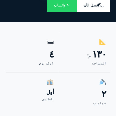
اتصل الآن
واتساب
🛏
٤
١٣٠
م²
المساحة
غرف نوم
٢
أول
الطابق
حمامات