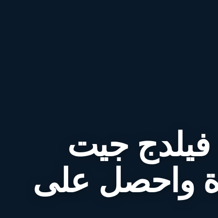
فيلدج جيت
دة واحصل على