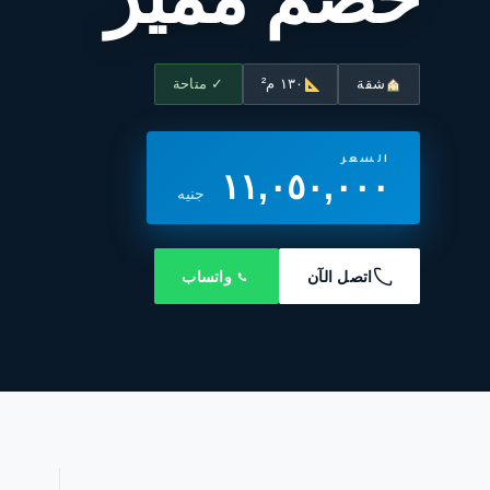
شقة
١٣٠ م²
✓ متاحة
السعر
١١,٠٥٠,٠٠٠
جنيه
اتصل الآن
واتساب