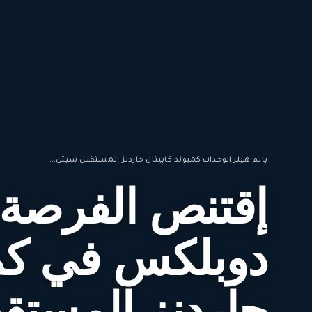
بالم هيلز
·
الوحدات
·
كمبوند كابيتال جاردنز المستقبل سيتي...
إقتنص الفرصة
دوبلكس في كمب
جاردنز المستق