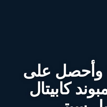
 وأحصل على
وند كابيتال
بل سيتي