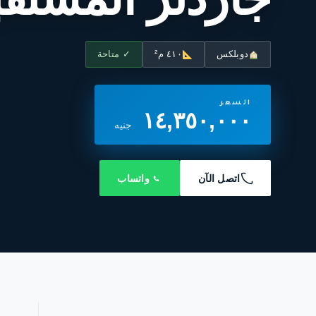
دوبلكس
٤١٠ م²
✓ متاحة
السعر
١٤,٣٥٠,٠٠٠
جنيه
اتصل الآن
واتساب