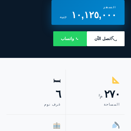
السعر
١٠,١٢٥,٠٠٠
جنيه
اتصل الآن
واتساب
🛏
٦
٢٧٠
م²
المساحة
غرف نوم