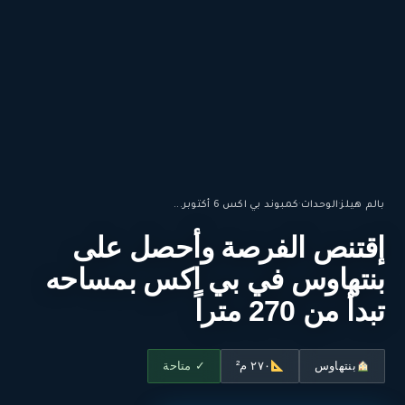
بالم هيلز
·
الوحدات
·
كمبوند بي اكس 6 أكتوبر...
إقتنص الفرصة وأحصل على
بنتهاوس في بي اكس بمساحه
تبدأ من 270 متراً
بنتهاوس
٢٧٠ م²
✓ متاحة