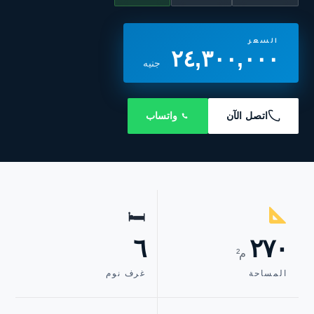
السعر
٢٤,٣٠٠,٠٠٠
جنيه
اتصل الآن
واتساب
🛏
٦
٢٧٠
م²
المساحة
غرف نوم