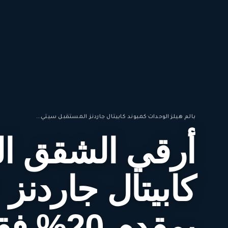
بالم هيلز
·
الوحدات
·
كمبوند كابيتال جاردنز المستقبل سيتي...
أرقي الشقق ال
كابيتال جاردنز
بمقدم 20% فقط اشتري الان