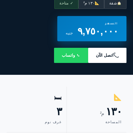
شقة
١٣٠ م²
✓ متاحة
السعر
٩,٧٥٠,٠٠٠
جنيه
اتصل الآن
واتساب
🛏
٣
١٣٠
م²
المساحة
غرف نوم