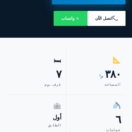
اتصل الآن
واتساب
🛏
٧
٣٨٠
م²
المساحة
غرف نوم
٦
أول
الطابق
حمامات