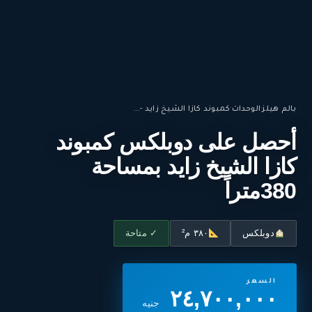
بالم هيلز
·
الوحدات
·
كمبوند كازا الشيخ زايد -...
أحصل على دوبلكس كمبوند
كازا الشيخ زايد بمساحة
380متراً
دوبلكس
٣٨٠ م²
✓ متاحة
السعر
٢٤,٧٠٠,٠٠٠
جنيه