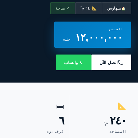
بنتهاوس
٢٤٠ م²
✓ متاحة
السعر
١٢,٠٠٠,٠٠٠
جنيه
اتصل الآن
واتساب
🛏
٦
٢٤٠
م²
المساحة
غرف نوم