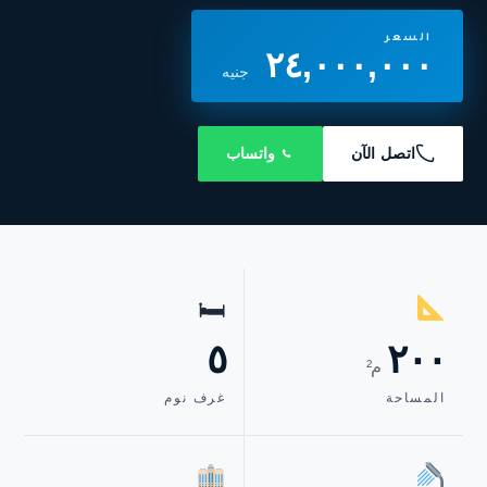
السعر
٢٤,٠٠٠,٠٠٠
جنيه
اتصل الآن
واتساب
🛏
٥
٢٠٠
م²
المساحة
غرف نوم