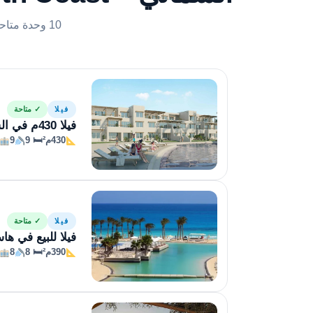
10 وحدة متاحة للحجز الفوري
فيلا
✓ متاحة
فيلا 430م في الساحل الشمالى في هاسيندا ويست
430م²
🛏 9
9
فيلا
✓ متاحة
فيلا للبيع في هاسيند
390م²
🛏 8
8