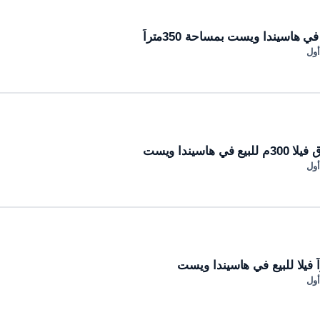
 هاسيندا ويست بمساحة 350متراً
أول
هاسيندا ويست
أول
أول