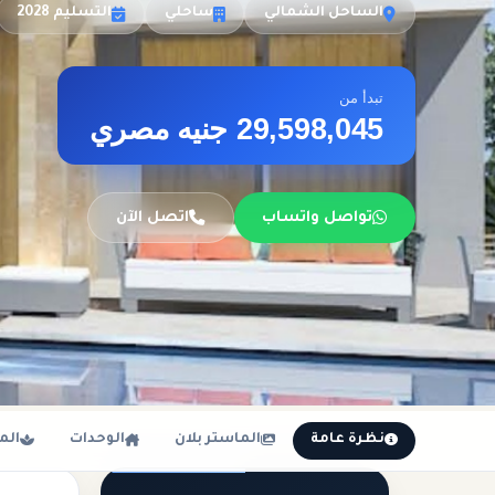
الساحل الشمالي
ساحلي
التسليم 2028
تبدأ من
29,598,045 جنيه مصري
تواصل واتساب
اتصل الآن
نظرة عامة
الماستر بلان
الوحدات
الم