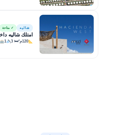
شاليه
✓ متاحة
امتلك شاليه داخل
120م²
🛏 3
1