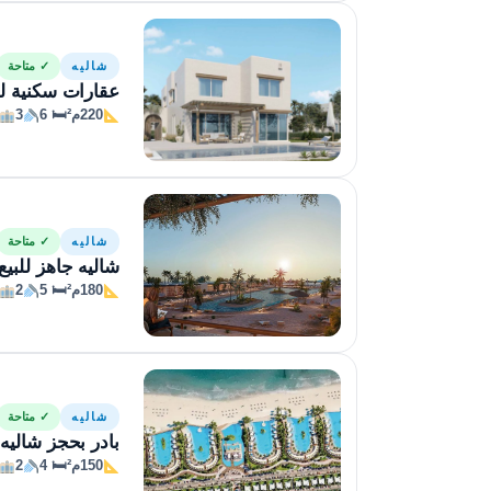
شاليه
✓ متاحة
عقارات سكنية للبيع
220م²
🛏 6
3
شاليه
✓ متاحة
شاليه جاهز للبي
180م²
🛏 5
2
شاليه
✓ متاحة
بادر بحجز شاليه ف
150م²
🛏 4
2