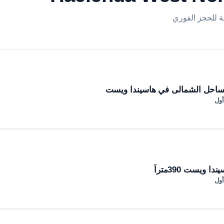
أول
ا ويست 390متراً
أول