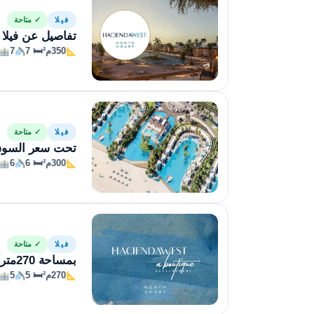
فيلا
✓ متاحة
تفاصيل عن فيلا في
350م²
🛏 7
7
فيلا
✓ متاحة
تحت سعر السوق فيلا 300م للبيع في 
300م²
🛏 6
6
فيلا
✓ متاحة
بمساحة 270متراً فيلا للبيع في هاسيندا ويست
270م²
🛏 5
5