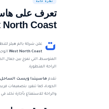
نظرة عامة
 North Coast
ت
علن شركة بالم هيلز للتطوير العقاري pments
West North Coast
الوجه
المتوسط، التي تمزج بين جمال الط
الراحة المتطورة.
تقدم
هاسيندا ويست الساحل 
الجودة، كما تنفرد بتصميمات فريد
والراحة للاستمتاع بأجازة تخلد ف