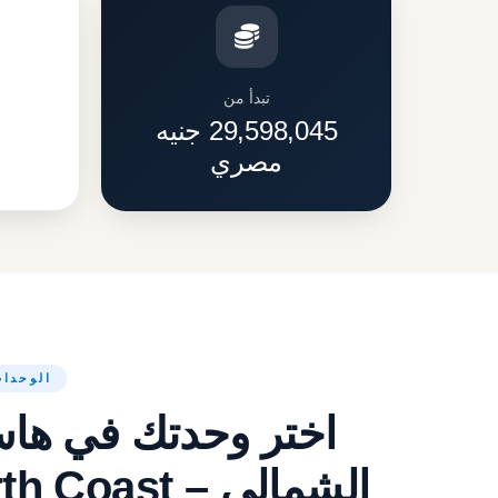
تبدأ من
29,598,045 جنيه
مصري
الوحدات
اختر وحدتك في هاس
الشمالي – Hacienda West North Coast