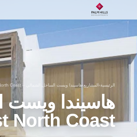
الرئيسية
›
المشاريع
›
هاسيندا ويست الساحل الشمالي – Hacienda West North Coast
هاسيندا ويست ا
t North Coast