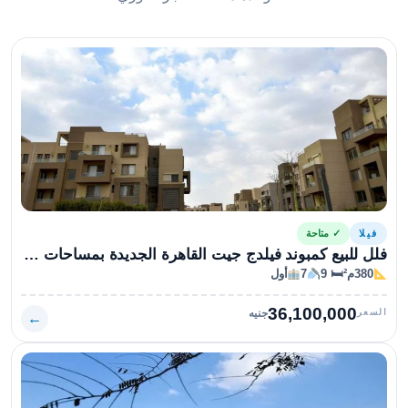
فيلا
✓ متاحة
فلل للبيع كمبوند فيلدج جيت القاهرة الجديدة بمساحات متنوعة وأسعار لقطة جدا
380م²
🛏 9
7
أول
36,100,000
السعر
جنيه
←