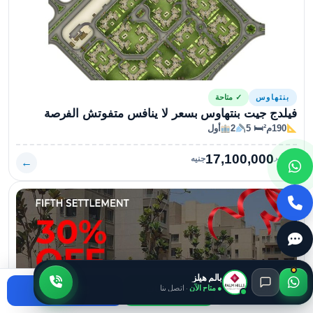
بنتهاوس
✓ متاحة
فيلدج جيت بنتهاوس بسعر لا ينافس متفوتش الفرصة
190م²
🛏 5
2
أول
17,100,000
السعر
جنيه
←
بالم هيلز
● متاح الآن
· اتصل بنا
اتصال
واتساب
استفسر