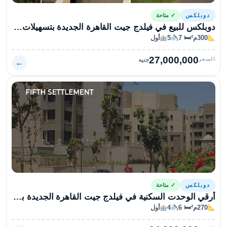
دوبلكس
✓ متاحة
دوبلكس للبيع في فيلدج جيت القاهرة الجديدة بتسهيلات في السداد ومقدم 20% فقط
300م²
🛏 7
5
أول
27,000,000
السعر
جنيه
←
دوبلكس
✓ متاحة
أرقي الوحدت السكنية في فيلدج جيت القاهرة الجديدة بمقدم 20% فقط اشتري الان
270م²
🛏 6
4
أول