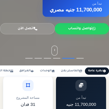
تبدأ من
11,700,000 جنيه مصري
تواصل واتساب
اتصل الآن
نظرة عامة
الماستر بلان
الوحدات
المرافق
خطة ال
تبدأ من
مساحة المشروع
11,700,000 جنيه
31 فدان