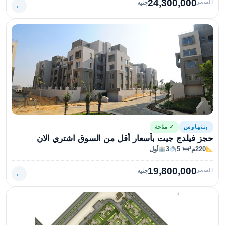
24,300,000
السعر
جنيه
←
بنتهاوس
✓ متاحة
حجز فيلدج جيت بأسعار أقل من السوق اشتري الان
220م²
🛏 5
3
أول
19,800,000
السعر
جنيه
←