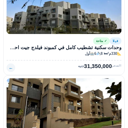
فيلا
✓ متاحة
وحدات سكنية تشطيب كامل في كمبوند فيلدج جيت احجز الان
330م²
🛏 8
6
أول
31,350,000
السعر
جنيه
←