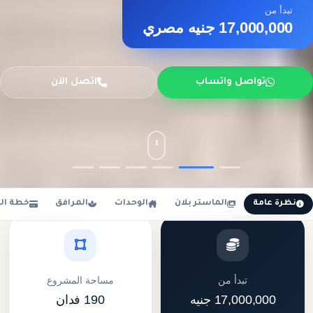
تبدأ من
17,000,000 جنيه مصري
تواصل واتساب
اتصل الآن
نظرة عامة
الماستر بلان
الوحدات
المرافق
خطة ال
تبدأ من
مساحة المشروع
17,000,000 جنيه
190 فدان