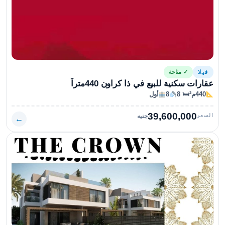
فيلا
✓ متاحة
عقارات سكنية للبيع في ذا كراون 440متراً
440م²
🛏 8
8
أول
39,600,000
السعر
جنيه
←