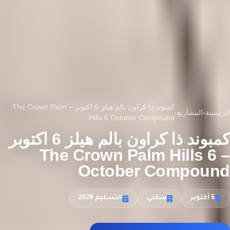
كمبوند ذا كراون بالم هيلز 6 اكتوبر – The Crown Palm
الرئيسية
›
المشاريع
›
Hills 6 October Compound
كمبوند ذا كراون بالم هيلز 6 اكتوبر
– The Crown Palm Hills 6
October Compound
6 أكتوبر
سكني
التسليم 2028