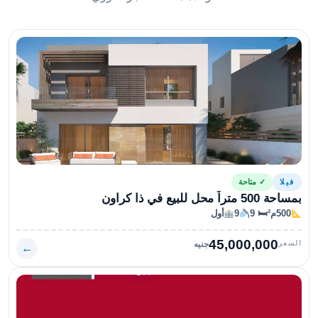
فيلا
✓ متاحة
بمساحة 500 متراً محل للبيع في ذا كراون
500م²
🛏 9
9
أول
45,000,000
السعر
جنيه
←