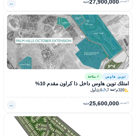
27,900,000
السعر
جنيه
←
توين هاوس
✓ متاحة
امتلك توين هاوس داخل ذا كراون مقدم 10%
320م²
🛏 7
6
أول
25,600,000
السعر
جنيه
←