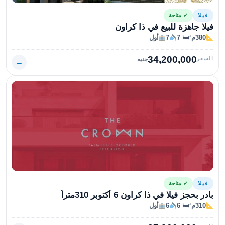
فيلا
✓ متاحة
فيلا جاهزة للبيع في ذا كراون
380م²
🛏 7
7
أول
34,200,000
السعر
جنيه
←
فيلا
✓ متاحة
بادر بحجز فيلا في ذا كراون 6 أكتوبر 310متراً
310م²
🛏 6
6
أول