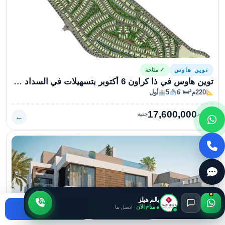
توين هاوس
✓ متاحة
توين هاوس في ذا كراون 6 أكتوبر بتسهيلات في السداد بمساحة 220متراً
220م²
🛏 6
5
أول
17,600,000
السعر
جنيه
←
بالم هيلز
● متاح الآن
· اتصل بنا
اتصال
واتساب
استفسر